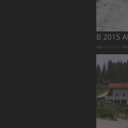
B 2015 A
von
bohldk
|
Mä