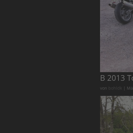
B 2013 T
von
bohldk
|
Mä