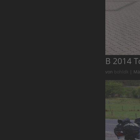
B 2014 T
von
bohldk
|
Mä