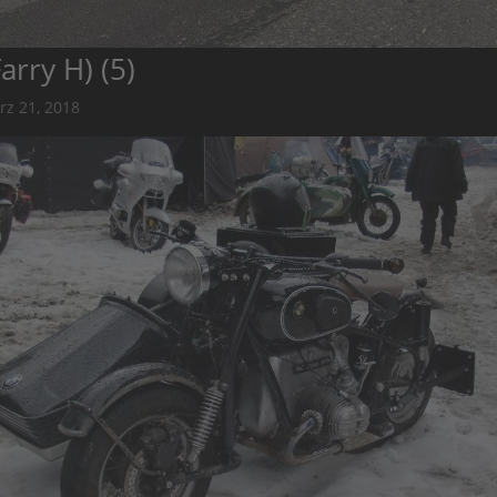
arry H) (5)
rz 21, 2018