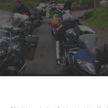
our DD (30)
rz 21, 2018