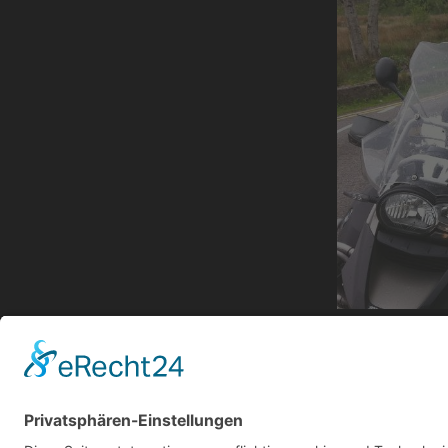
B 2013 T
von
bohldk
|
Mä
« Ältere Einträge