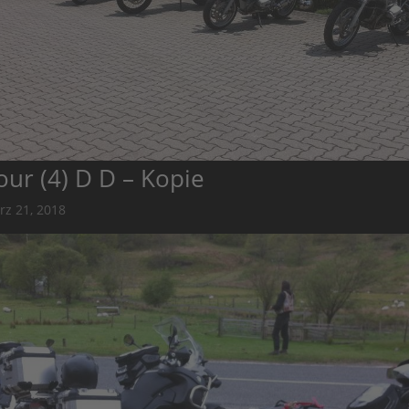
our (4) D D – Kopie
rz 21, 2018