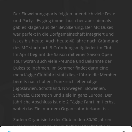
Der Einweihungsparty folgten unendlich viele Feste
und Partys. Es ging immer hoch her aber niemals
gab es Klagen aus der Bevölkerung. Der MC Dukes
war perfekt in die Dorfgemeinschaft integriert und
ist es bis heute. Auch heute 40 Jahre nach Gründung
des MC sind noch 3 Gründungsmitglieder im Club.
Im April beginnt die Saison mit einer Saison Open
Tour woran auch viele Freunde und Bekannte der
Dukes teilnehmen. Im Sommer findet dann eine
mehrtägige Clubfahrt statt diese führte die Member
bereits nach Italien, Frankreich, ehemalige
Jugoslawien, Schottland, Norwegen, Slowenien,
Schweiz, Österreich und ziele in ganz Europa. Der
jährliche Abschluss ist die 2 Tägige Fahrt im Herbst
wobei das Ziel nur dem Organisator bekannt ist.
Zudem Organisierte der Club in den 80/90 Jahren
viele Orientierungs Rallys, half bei Wohltätigkeits