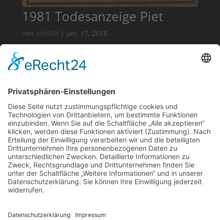
1981 Todesanzeige Piet
von
bohldk
|
Jan. 17, 2018
1981 Textilpatch Remember
Piet
von
bohldk
|
Jan. 17, 2018